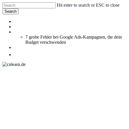
Skip
Hit enter to search or ESC to close
to
Search
main
Close
content
Menu
Coachings
Search
Blog
Whitepaper
7 grobe Fehler bei Google Ads-Kampagnen, die dein
Budget verschwenden
Social Feed
facebook
linkedin
instagram
email